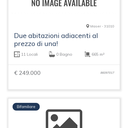
Maser - 31010
Due abitazioni adiacenti al
prezzo di una!
11 Locali
0 Bagno
665 m²
€ 249.000
86097017
Bifamiliare