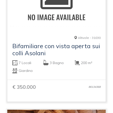
Altivole - 31030
Bifamiliare con vista aperta sui
colli Asolani
7 Locali
3 Bagno
200 m²
Giardino
€ 350.000
86134368