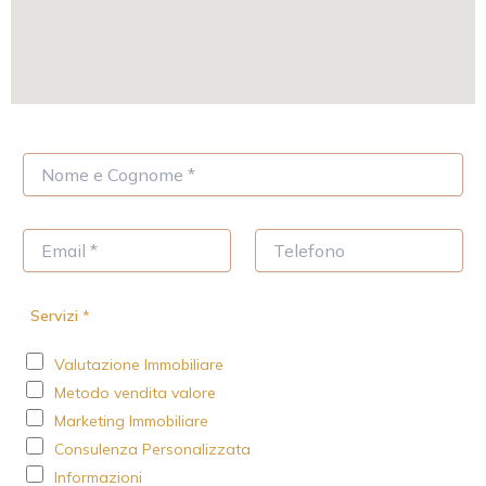
N
o
m
e
E
T
*
m
e
a
l
i
e
Servizi
*
l
f
*
o
Valutazione Immobiliare
n
o
Metodo vendita valore
Marketing Immobiliare
Consulenza Personalizzata
Informazioni