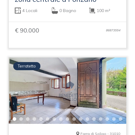
4 Locali
0 Bagno
100 m²
€ 90.000
86873554
Terratetto
Farra di Soligo - 31010