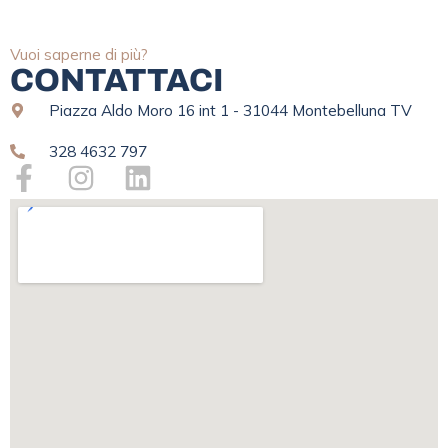
Vuoi saperne di più?
CONTATTACI
Piazza Aldo Moro 16 int 1 - 31044 Montebelluna TV
328 4632 797
F
I
L
a
n
i
c
s
n
e
t
k
b
a
e
o
g
d
o
r
i
k
a
n
-
m
f