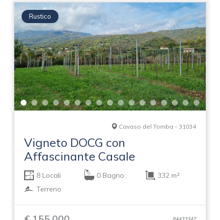
Rustico
Cavaso del Tomba - 31034
Vigneto DOCG con
Affascinante Casale
8 Locali
0 Bagno
332 m²
Terreno
€ 155.000
84433347