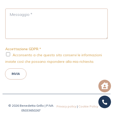
M
e
s
s
a
g
g
i
Accettazione GDPR
*
o
Acconsento a che questo sito conservi le informazioni
*
inviate così che possano rispondere alla mia richiesta.
INVIA
© 2026 Benedetta Grillo | P.IVA
Privacy policy
|
Cookie Policy
05033650267