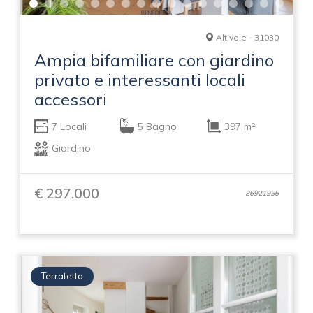
Altivole - 31030
Ampia bifamiliare con giardino
privato e interessanti locali
accessori
7 Locali
5 Bagno
397 m²
Giardino
€ 297.000
86921956
Terratetto