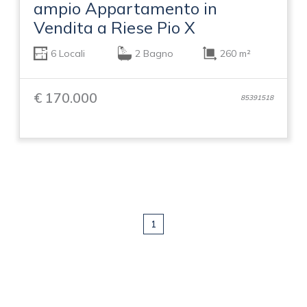
ampio Appartamento in
Vendita a Riese Pio X
6 Locali
2 Bagno
260 m²
€ 170.000
85391518
1