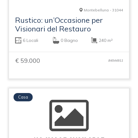
Montebelluna - 31044
Rustico: un’Occasione per
Visionari del Restauro
6 Locali
0 Bagno
240 m²
€ 59.000
84544911
Casa