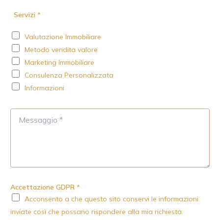
i
e
Servizi
*
l
f
*
o
Valutazione Immobiliare
n
o
Metodo vendita valore
Marketing Immobiliare
Consulenza Personalizzata
Informazioni
M
e
s
s
a
g
g
i
Accettazione GDPR
*
o
Acconsento a che questo sito conservi le informazioni
*
inviate così che possano rispondere alla mia richiesta.