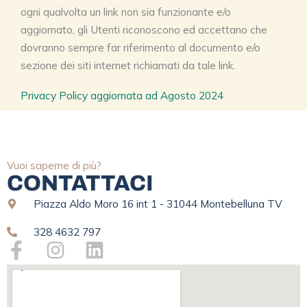
ogni qualvolta un link non sia funzionante e/o
aggiornato, gli Utenti riconoscono ed accettano che
dovranno sempre far riferimento al documento e/o
sezione dei siti internet richiamati da tale link.
Privacy Policy aggiornata ad Agosto 2024
Vuoi saperne di più?
CONTATTACI
Piazza Aldo Moro 16 int 1 - 31044 Montebelluna TV
328 4632 797
F
I
L
a
n
i
c
s
n
e
t
k