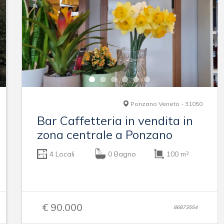
Ponzano Veneto - 31050
Bar Caffetteria in vendita in
zona centrale a Ponzano
4 Locali
0 Bagno
100 m²
€ 90.000
86873554