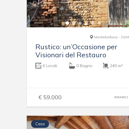
Montebelluna - 3104
Rustico: un’Occasione per
Visionari del Restauro
6 Locali
0 Bagno
240 m²
€ 59.000
84544911
Casa