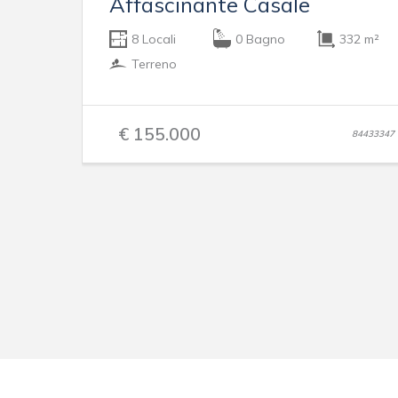
Affascinante Casale
8 Locali
0 Bagno
332 m²
Terreno
€ 155.000
84433347