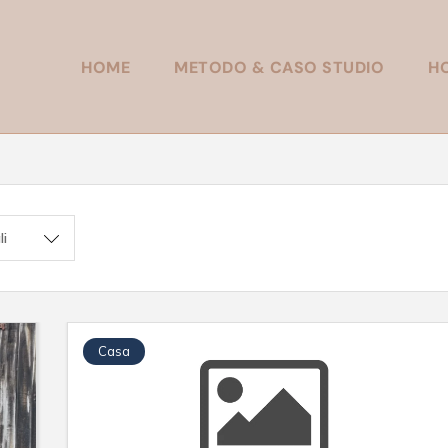
HOME
METODO & CASO STUDIO
H
li
Casa