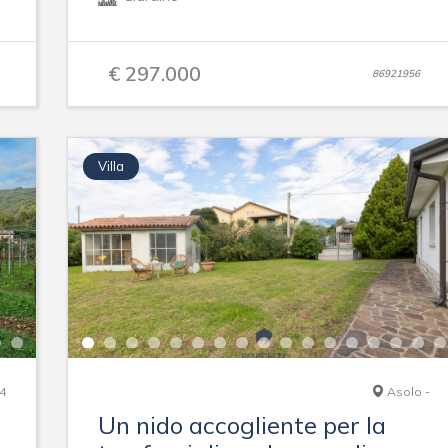
€ 297.000
86921956
Villa
4
Asolo -
Un nido accogliente per la