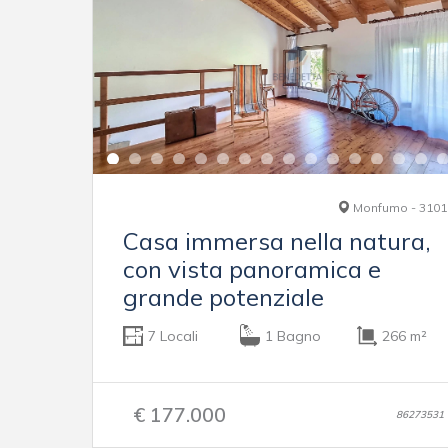
Monfumo - 3101
Casa immersa nella natura,
con vista panoramica e
grande potenziale
7 Locali
1 Bagno
266 m²
€ 177.000
86273531