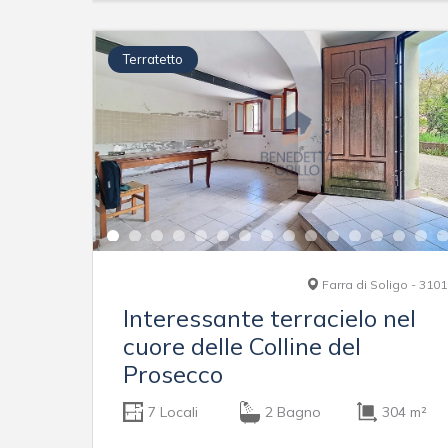
Terratetto
Farra di Soligo - 310
Interessante terracielo nel
cuore delle Colline del
Prosecco
7 Locali
2 Bagno
304 m²