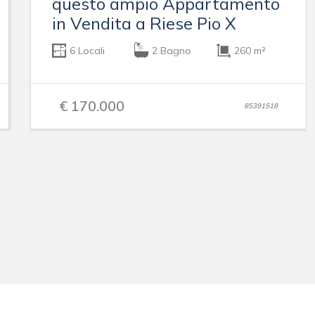
questo ampio Appartamento
in Vendita a Riese Pio X
6 Locali
2 Bagno
260 m²
€ 170.000
85391518