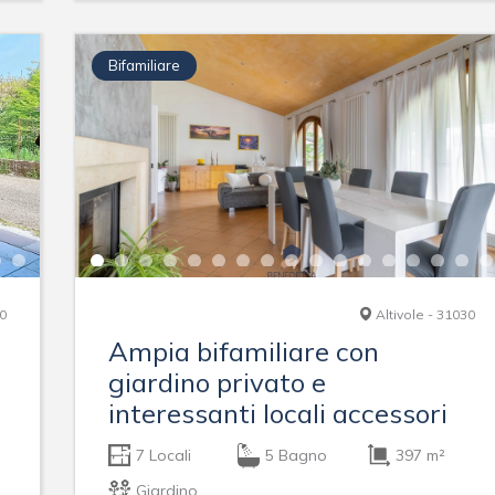
Bifamiliare
10
Altivole - 31030
Ampia bifamiliare con
giardino privato e
interessanti locali accessori
7 Locali
5 Bagno
397 m²
Giardino