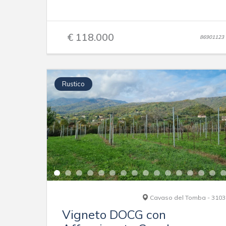
€ 118.000
86901123
Rustico
Cavaso del Tomba - 3103
Vigneto DOCG con