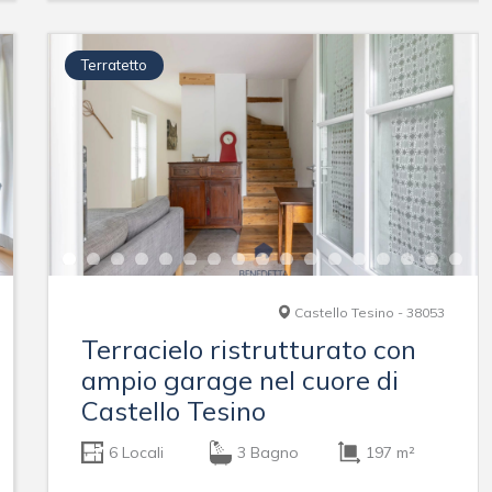
Terratetto
Castello Tesino - 38053
Terracielo ristrutturato con
ampio garage nel cuore di
Castello Tesino
6 Locali
3 Bagno
197 m²