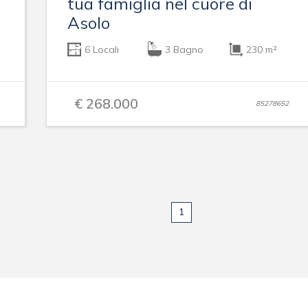
tua famiglia nel cuore di
Asolo
6 Locali
3 Bagno
230 m²
€ 268.000
85278652
1