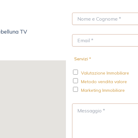
N
o
m
ebelluna TV
e
E
*
m
a
i
Servizi
*
l
*
Valutazione Immobiliare
Metodo vendita valore
Marketing Immobiliare
M
e
s
s
a
g