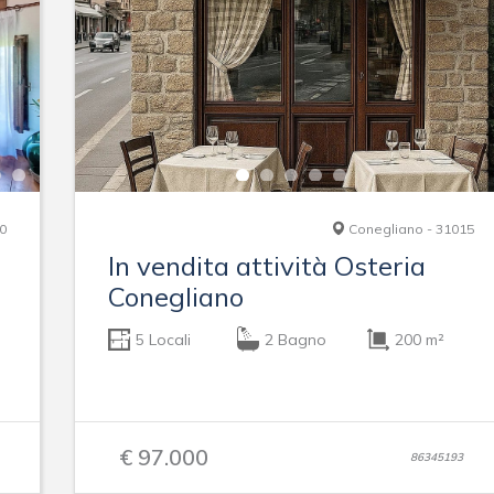
0
Conegliano - 31015
In vendita attività Osteria
Conegliano
5 Locali
2 Bagno
200 m²
€ 97.000
86345193