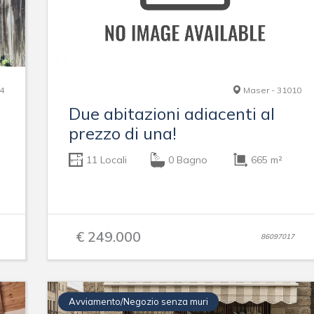
4
Maser - 31010
Due abitazioni adiacenti al
prezzo di una!
11 Locali
0 Bagno
665 m²
€ 249.000
86097017
Avviamento/Negozio senza muri