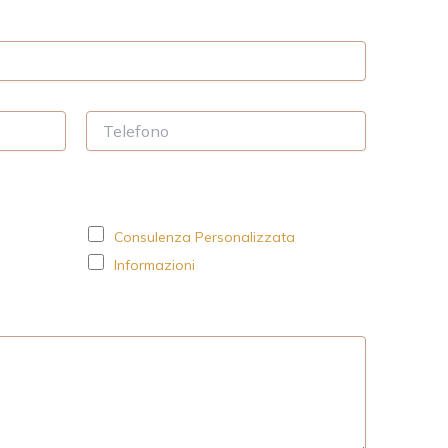
T
e
l
e
f
o
Consulenza Personalizzata
n
o
Informazioni