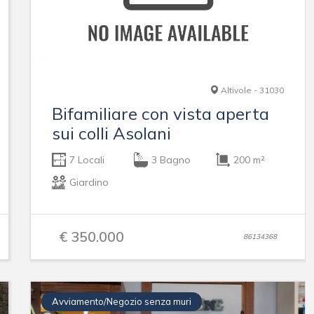
Altivole - 31030
Bifamiliare con vista aperta
sui colli Asolani
7 Locali
3 Bagno
200 m²
Giardino
€ 350.000
86134368
Avviamento/Negozio senza muri