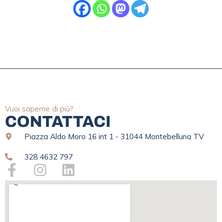
Vuoi saperne di più?
CONTATTACI
Piazza Aldo Moro 16 int 1 - 31044 Montebelluna TV
328 4632 797
F
I
L
a
n
i
c
s
n
e
t
k