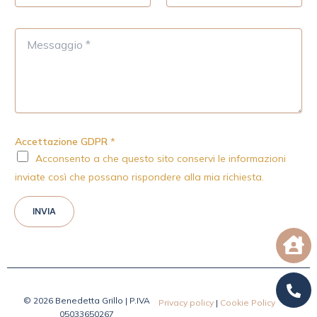
a
l
i
e
M
l
f
e
*
o
s
n
s
o
a
g
g
i
Accettazione GDPR
*
o
Acconsento a che questo sito conservi le informazioni
inviate così che possano rispondere alla mia richiesta.
INVIA
© 2026 Benedetta Grillo | P.IVA
Privacy policy
|
Cookie Policy
05033650267