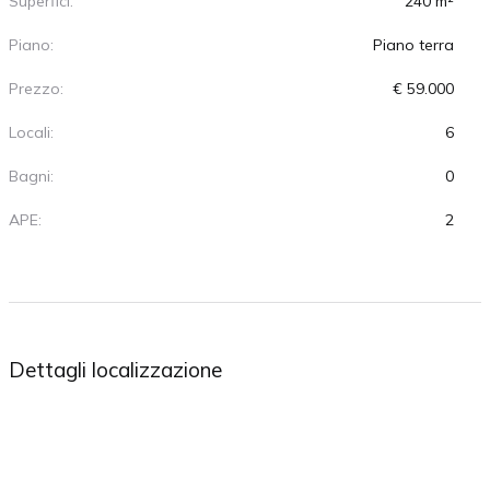
Superfici:
240 m²
Piano:
Piano terra
Prezzo:
€ 59.000
Locali:
6
Bagni:
0
APE:
2
Dettagli localizzazione