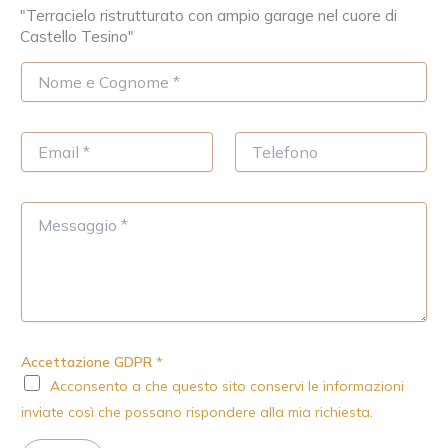
"Terracielo ristrutturato con ampio garage nel cuore di
Castello Tesino"
N
o
m
e
E
T
*
m
e
a
l
i
e
M
l
f
e
*
o
s
n
s
o
a
g
g
i
Accettazione GDPR
*
o
Acconsento a che questo sito conservi le informazioni
inviate così che possano rispondere alla mia richiesta.