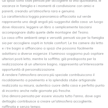
Gli spazi sono stati pensati per accogliere la vita quotidiana, le
vacanze in famiglia e i momenti di condivisione con amici e
parenti, creando un'atmosfera rara e genuina.
La caratteristica loggia panoramica affacciata sul verde
rappresenta uno degli angoli più suggestivi della casa: un luogo
dove rilassarsi, leggere un libro o semplicemente lasciarsi
accompagnare dalla quiete delle montagne del Tesino.
La casa offre ambienti ampi e versatili, pensati sia per la famiglia
sia per accogliere ospiti in totale comfort. Le tre camere da letto
e i tre bagni si affiancano a spazi che possono facilmente
adattarsi a diverse esigenze: il luminoso soggiorno può ospitare
ulteriori posti letto, mentre la soffitta, già predisposta per la
realizzazione di un ulteriore bagno, rappresenta un'interessante
opportunità di personalizzazione.
A rendere l'atmosfera ancora più speciale contribuiscono il
riscaldamento a pavimento e la splendida stube artigianale
realizzata su misura, autentico cuore della casa e perfetto punto
di incontro anche nelle giornate più fresche.
Una dimora pensata per essere vissuta tutto l'anno, dove ogni
dettaglio contribuisce a creare un'atmosfera accogliente,
raffinata e senza tempo.