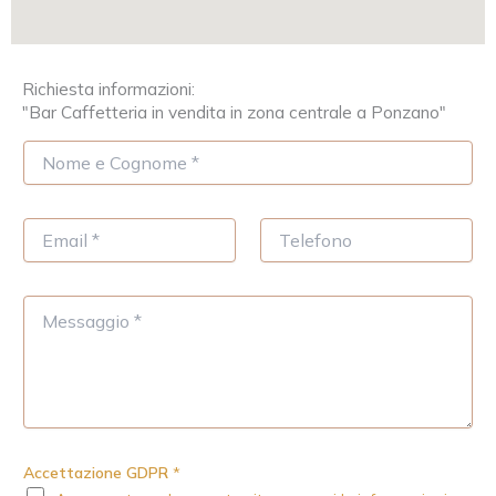
Richiesta informazioni:
"Bar Caffetteria in vendita in zona centrale a Ponzano"
N
o
m
e
E
T
*
m
e
a
l
i
e
M
l
f
e
*
o
s
n
s
o
a
g
g
i
Accettazione GDPR
*
o