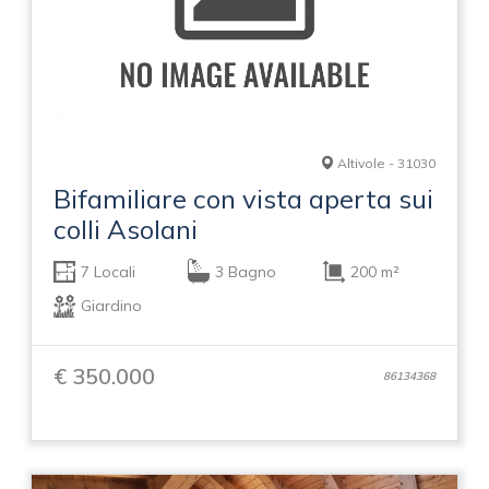
Altivole - 31030
Bifamiliare con vista aperta sui
colli Asolani
7 Locali
3 Bagno
200 m²
Giardino
€ 350.000
86134368