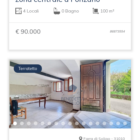
4 Locali
0 Bagno
100 m²
€ 90.000
86873554
Terratetto
Farra di Soligo - 31010