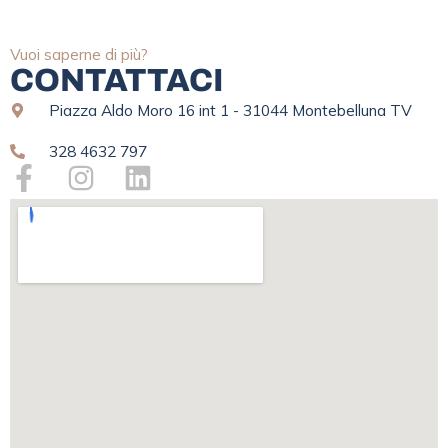
Vuoi saperne di più?
CONTATTACI
Piazza Aldo Moro 16 int 1 - 31044 Montebelluna TV
328 4632 797
F
I
L
a
n
i
c
s
n
e
t
k
b
a
e
o
g
d
o
r
i
k
a
n
-
m
f