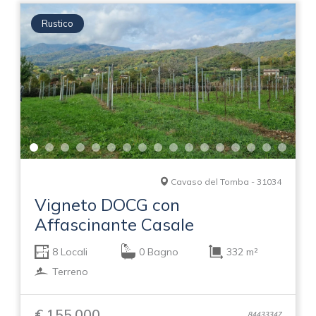
Rustico
Cavaso del Tomba - 31034
Vigneto DOCG con
Affascinante Casale
8 Locali
0 Bagno
332 m²
Terreno
€ 155.000
84433347