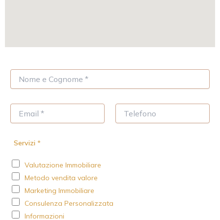
N
o
m
e
E
T
*
m
e
a
l
i
e
Servizi
*
l
f
*
o
Valutazione Immobiliare
n
o
Metodo vendita valore
Marketing Immobiliare
Consulenza Personalizzata
Informazioni