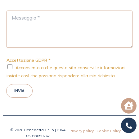
M
e
s
s
a
g
g
i
Accettazione GDPR
*
o
Acconsento a che questo sito conservi le informazioni
*
inviate così che possano rispondere alla mia richiesta.
INVIA
© 2026 Benedetta Grillo | P.IVA
Privacy policy
|
Cookie Policy
05033650267