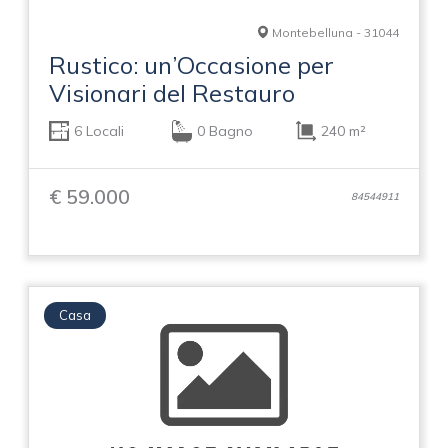
Montebelluna - 31044
Rustico: un’Occasione per
Visionari del Restauro
6 Locali
0 Bagno
240 m²
€ 59.000
84544911
Casa