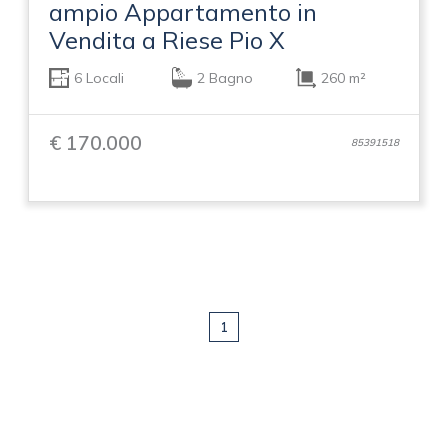
ampio Appartamento in
Vendita a Riese Pio X
6 Locali
2 Bagno
260 m²
€ 170.000
85391518
1