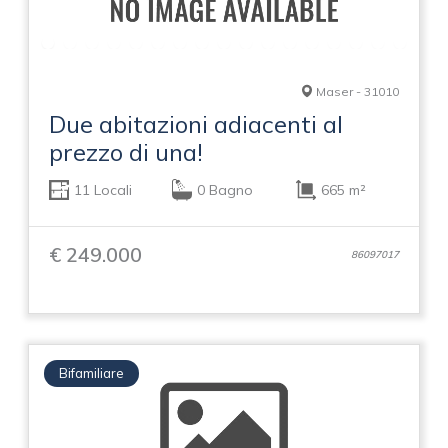
Maser - 31010
Due abitazioni adiacenti al
prezzo di una!
11 Locali
0 Bagno
665 m²
€ 249.000
86097017
Bifamiliare