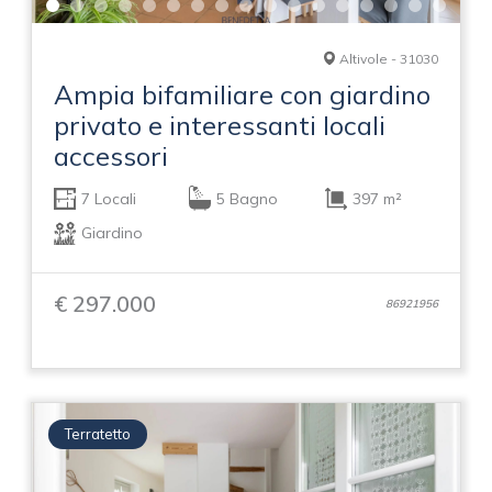
Altivole - 31030
Ampia bifamiliare con giardino
privato e interessanti locali
accessori
7 Locali
5 Bagno
397 m²
Giardino
€ 297.000
86921956
Terratetto