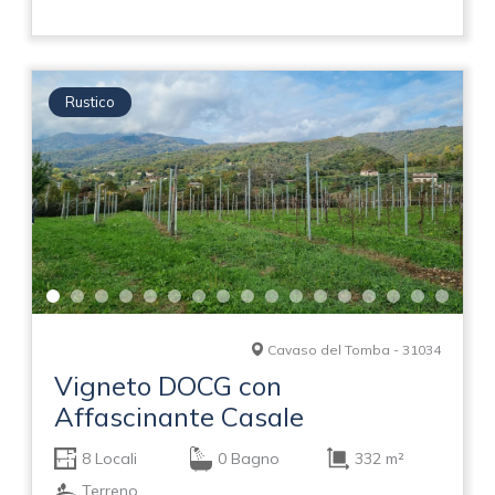
Rustico
Cavaso del Tomba - 31034
Vigneto DOCG con
Affascinante Casale
8 Locali
0 Bagno
332 m²
Terreno