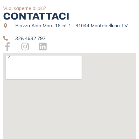
Vuoi saperne di più?
CONTATTACI
Piazza Aldo Moro 16 int 1 - 31044 Montebelluna TV
328 4632 797
F
I
L
a
n
i
c
s
n
e
t
k
b
a
e
o
g
d
o
r
i
k
a
n
-
m
f