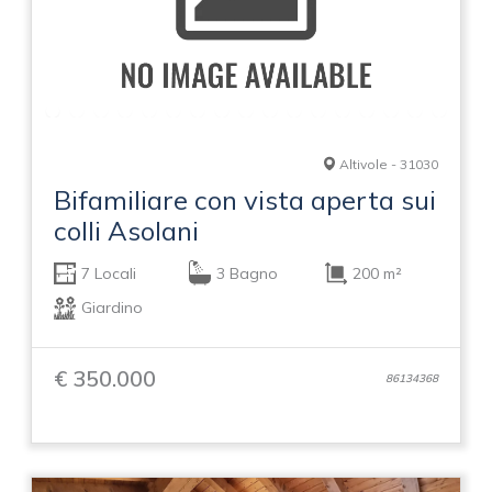
Altivole - 31030
Bifamiliare con vista aperta sui
colli Asolani
7 Locali
3 Bagno
200 m²
Giardino
€ 350.000
86134368