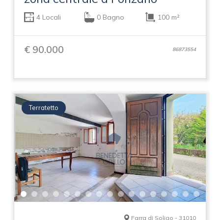
4 Locali
0 Bagno
100 m²
€ 90.000
86873554
Terratetto
Farra di Soligo - 31010