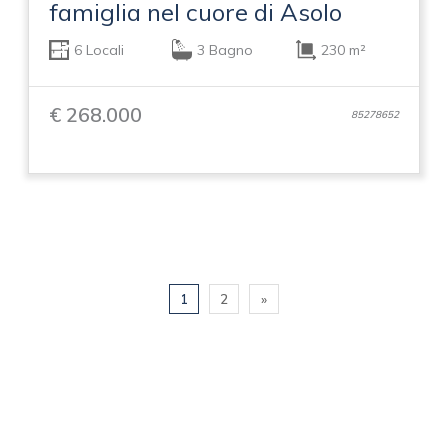
famiglia nel cuore di Asolo
6 Locali
3 Bagno
230 m²
€ 268.000
85278652
1
2
»