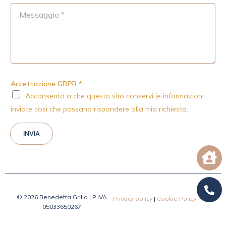
M
e
s
s
a
g
g
i
Accettazione GDPR
*
o
Acconsento a che questo sito conservi le informazioni
*
inviate così che possano rispondere alla mia richiesta.
INVIA
© 2026 Benedetta Grillo | P.IVA
Privacy policy
|
Cookie Policy
05033650267