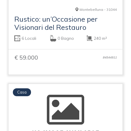
Montebelluna - 31044
Rustico: un’Occasione per
Visionari del Restauro
6 Locali
0 Bagno
240 m²
€ 59.000
84544911
Casa