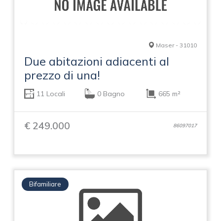
Maser - 31010
Due abitazioni adiacenti al
prezzo di una!
11 Locali
0 Bagno
665 m²
€ 249.000
86097017
Bifamiliare