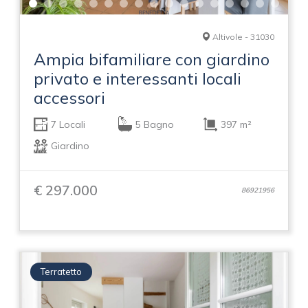
Altivole - 31030
Ampia bifamiliare con giardino
privato e interessanti locali
accessori
7 Locali
5 Bagno
397 m²
Giardino
€ 297.000
86921956
Terratetto