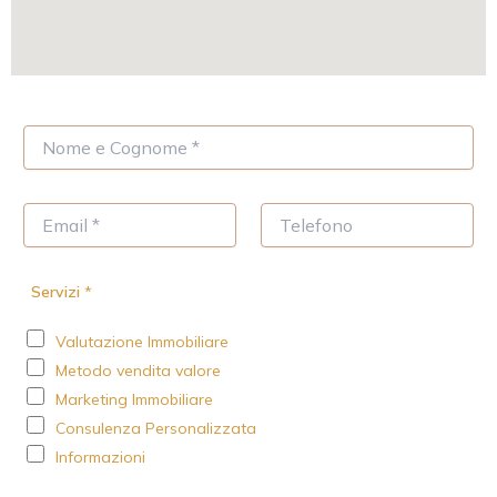
N
o
m
e
E
T
*
m
e
a
l
i
e
Servizi
*
l
f
*
o
Valutazione Immobiliare
n
o
Metodo vendita valore
Marketing Immobiliare
Consulenza Personalizzata
Informazioni