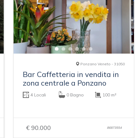
Ponzano Veneto - 31050
Bar Caffetteria in vendita in
zona centrale a Ponzano
4 Locali
0 Bagno
100 m²
€ 90.000
86873554