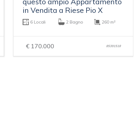
questo ampio Appartamento
in Vendita a Riese Pio X
6 Locali
2 Bagno
260 m²
€ 170.000
85391518