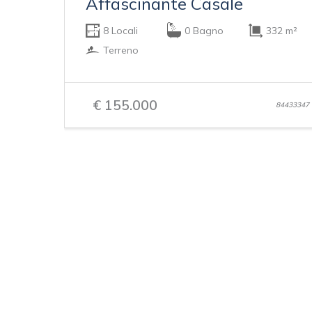
Affascinante Casale
8 Locali
0 Bagno
332 m²
Terreno
€ 155.000
84433347