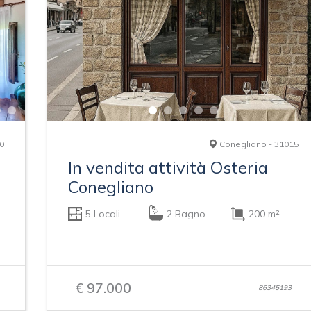
0
Conegliano - 31015
In vendita attività Osteria
Conegliano
5 Locali
2 Bagno
200 m²
€ 97.000
86345193