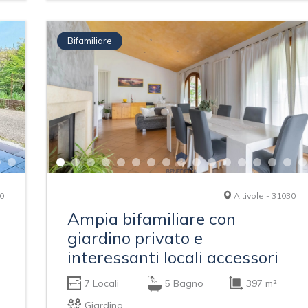
Bifamiliare
10
Altivole - 31030
Ampia bifamiliare con
giardino privato e
interessanti locali accessori
7 Locali
5 Bagno
397 m²
Giardino