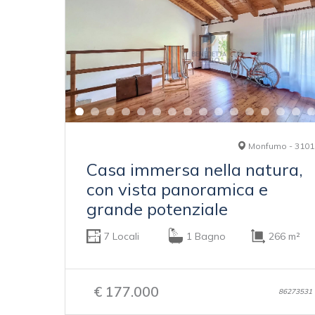
Monfumo - 3101
Casa immersa nella natura,
con vista panoramica e
grande potenziale
7 Locali
1 Bagno
266 m²
€ 177.000
86273531