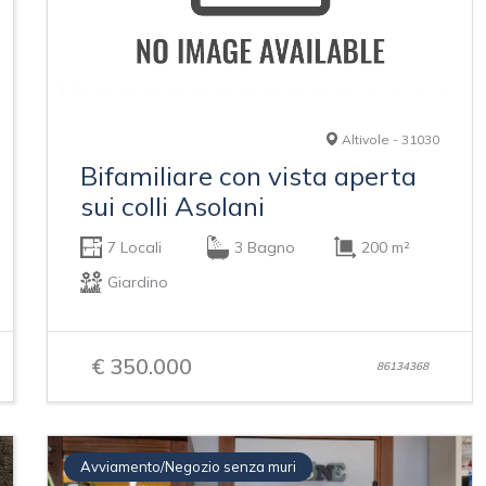
Altivole - 31030
Bifamiliare con vista aperta
sui colli Asolani
7 Locali
3 Bagno
200 m²
Giardino
€ 350.000
86134368
Avviamento/Negozio senza muri