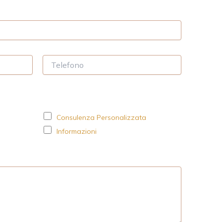
T
e
l
e
f
o
Consulenza Personalizzata
n
o
Informazioni