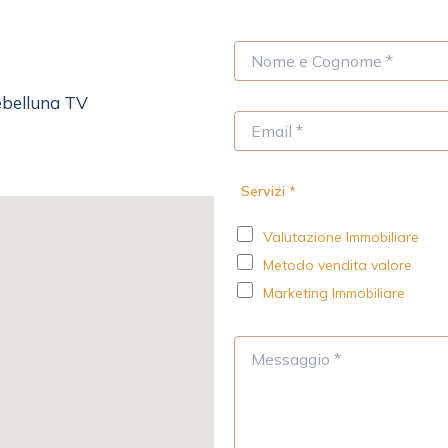
N
o
m
ebelluna TV
e
E
*
m
a
i
Servizi
*
l
*
Valutazione Immobiliare
Metodo vendita valore
Marketing Immobiliare
M
e
s
s
a
g