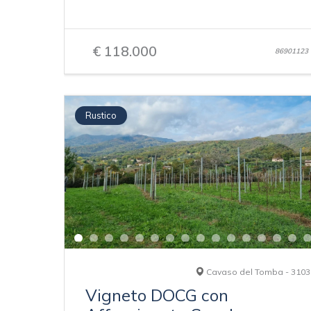
€ 118.000
86901123
Rustico
Cavaso del Tomba - 3103
Vigneto DOCG con