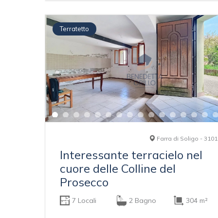
Terratetto
Farra di Soligo - 310
Interessante terracielo nel
cuore delle Colline del
Prosecco
7 Locali
2 Bagno
304 m²