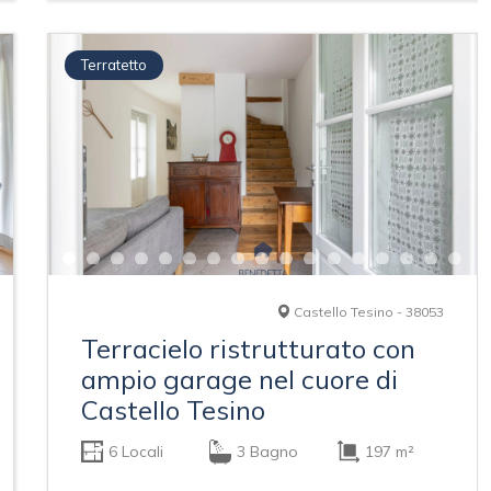
Terratetto
Castello Tesino - 38053
Terracielo ristrutturato con
ampio garage nel cuore di
Castello Tesino
6 Locali
3 Bagno
197 m²