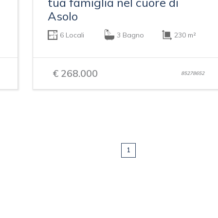
tua famiglia nel cuore di
Asolo
6 Locali
3 Bagno
230 m²
€ 268.000
85278652
1