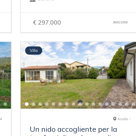
€ 297.000
86921956
Villa
4
Asolo -
Un nido accogliente per la