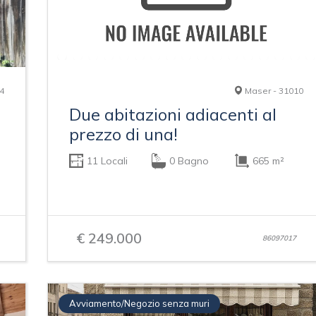
4
Maser - 31010
Due abitazioni adiacenti al
prezzo di una!
11 Locali
0 Bagno
665 m²
€ 249.000
86097017
Avviamento/Negozio senza muri