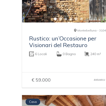
Montebelluna - 3104
Rustico: un’Occasione per
Visionari del Restauro
6 Locali
0 Bagno
240 m²
€ 59.000
84544911
Casa