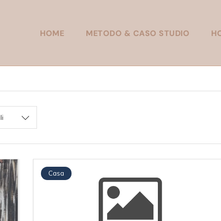
HOME
METODO & CASO STUDIO
H
li
Casa