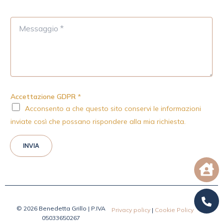
M
e
s
s
a
g
g
i
Accettazione GDPR
*
o
Acconsento a che questo sito conservi le informazioni
*
inviate così che possano rispondere alla mia richiesta.
INVIA
© 2026 Benedetta Grillo | P.IVA
Privacy policy
|
Cookie Policy
05033650267