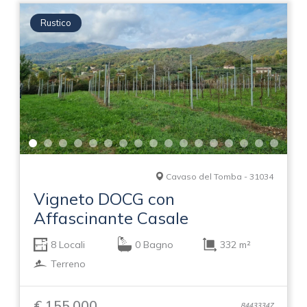
Rustico
Cavaso del Tomba - 31034
Vigneto DOCG con
Affascinante Casale
8 Locali
0 Bagno
332 m²
Terreno
€ 155.000
84433347