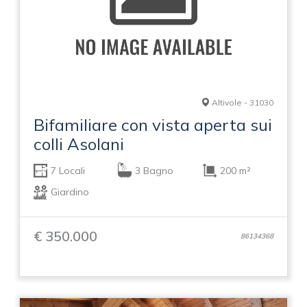
Altivole - 31030
Bifamiliare con vista aperta sui
colli Asolani
7 Locali
3 Bagno
200 m²
Giardino
€ 350.000
86134368