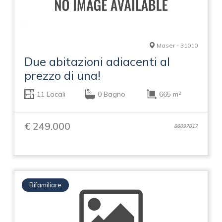
Maser - 31010
Due abitazioni adiacenti al
prezzo di una!
11 Locali
0 Bagno
665 m²
€ 249.000
86097017
Bifamiliare