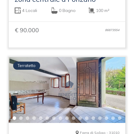
4 Locali
0 Bagno
100 m²
€ 90.000
86873554
Terratetto
Farra di Soligo - 31010