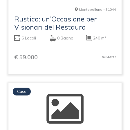
Montebelluna - 31044
Rustico: un’Occasione per
Visionari del Restauro
6 Locali
0 Bagno
240 m²
€ 59.000
84544911
Casa