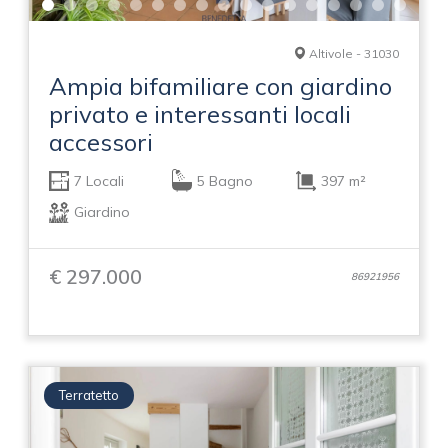
Altivole - 31030
Ampia bifamiliare con giardino
privato e interessanti locali
accessori
7 Locali
5 Bagno
397 m²
Giardino
€ 297.000
86921956
Terratetto