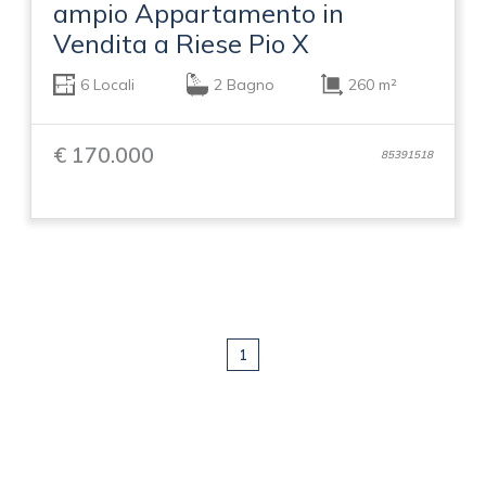
ampio Appartamento in
Vendita a Riese Pio X
6 Locali
2 Bagno
260 m²
€ 170.000
85391518
1