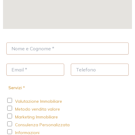
N
o
m
e
E
T
*
m
e
a
l
i
e
Servizi
*
l
f
*
o
Valutazione Immobiliare
n
o
Metodo vendita valore
Marketing Immobiliare
Consulenza Personalizzata
Informazioni