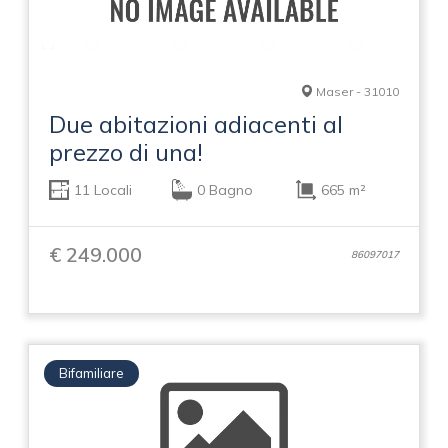
Maser - 31010
Due abitazioni adiacenti al
prezzo di una!
11 Locali
0 Bagno
665 m²
€ 249.000
86097017
Bifamiliare