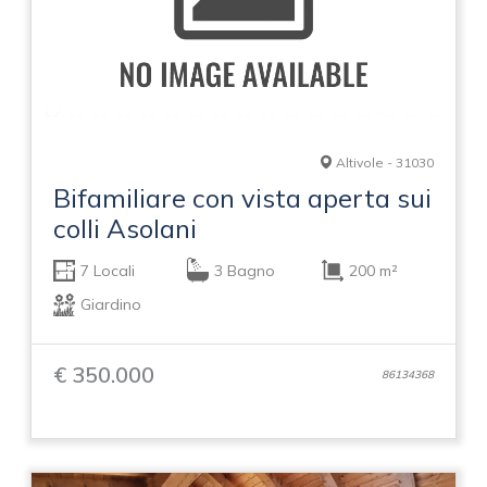
Altivole - 31030
Bifamiliare con vista aperta sui
colli Asolani
7 Locali
3 Bagno
200 m²
Giardino
€ 350.000
86134368