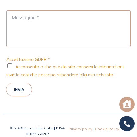
M
e
s
s
a
g
g
i
Accettazione GDPR
*
o
Acconsento a che questo sito conservi le informazioni
*
inviate così che possano rispondere alla mia richiesta.
INVIA
© 2026 Benedetta Grillo | P.IVA
Privacy policy
|
Cookie Policy
05033650267