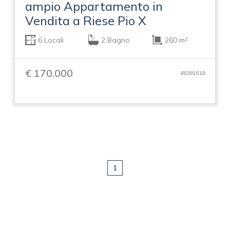
ampio Appartamento in
Vendita a Riese Pio X
6 Locali
2 Bagno
260 m²
€ 170.000
85391518
1