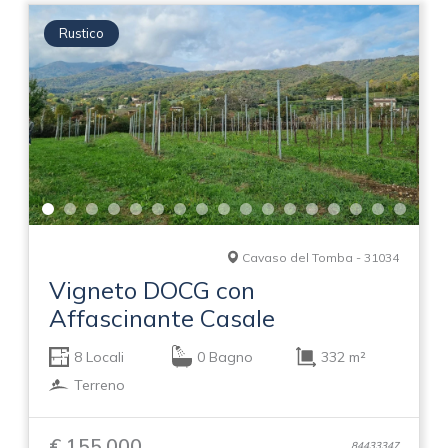
Rustico
Cavaso del Tomba - 31034
Vigneto DOCG con
Affascinante Casale
8 Locali
0 Bagno
332 m²
Terreno
€ 155.000
84433347