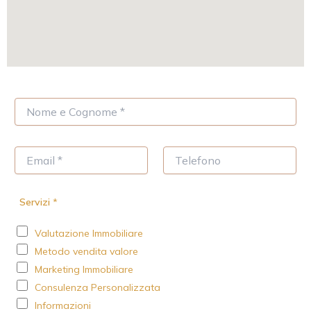
N
o
m
e
E
T
*
m
e
a
l
i
e
Servizi
*
l
f
*
o
Valutazione Immobiliare
n
o
Metodo vendita valore
Marketing Immobiliare
Consulenza Personalizzata
Informazioni