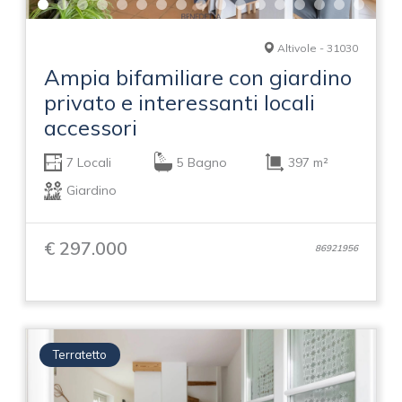
Altivole - 31030
Ampia bifamiliare con giardino
privato e interessanti locali
accessori
7 Locali
5 Bagno
397 m²
Giardino
€ 297.000
86921956
Terratetto