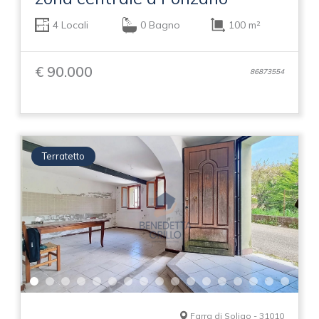
4 Locali
0 Bagno
100 m²
€ 90.000
86873554
Terratetto
Farra di Soligo - 31010