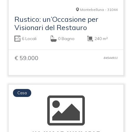
Montebelluna - 31044
Rustico: un’Occasione per
Visionari del Restauro
6 Locali
0 Bagno
240 m²
€ 59.000
84544911
Casa