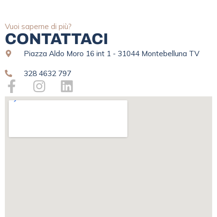
Vuoi saperne di più?
CONTATTACI
Piazza Aldo Moro 16 int 1 - 31044 Montebelluna TV
328 4632 797
F
I
L
a
n
i
c
s
n
e
t
k
b
a
e
o
g
d
o
r
i
k
a
n
-
m
f