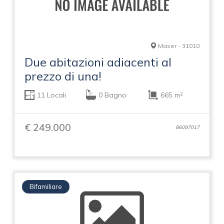
Maser - 31010
Due abitazioni adiacenti al
prezzo di una!
11 Locali
0 Bagno
665 m²
€ 249.000
86097017
Bifamiliare