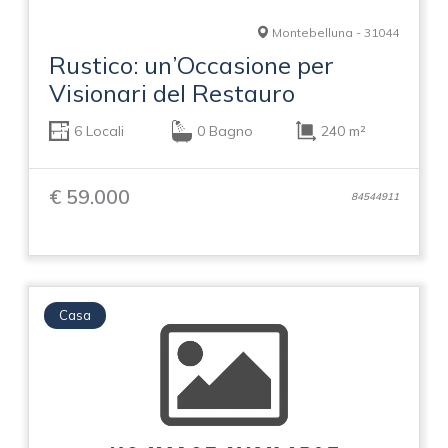
Montebelluna - 31044
Rustico: un’Occasione per
Visionari del Restauro
6 Locali
0 Bagno
240 m²
€ 59.000
84544911
Casa