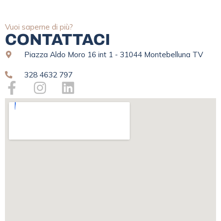
Vuoi saperne di più?
CONTATTACI
Piazza Aldo Moro 16 int 1 - 31044 Montebelluna TV
328 4632 797
F
I
L
a
n
i
c
s
n
e
t
k
b
a
e
o
g
d
o
r
i
k
a
n
-
m
f