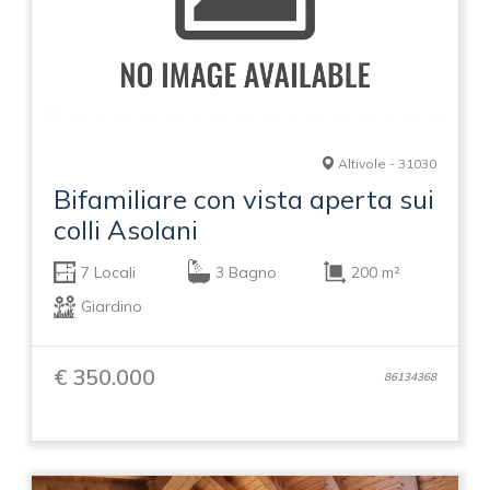
Altivole - 31030
Bifamiliare con vista aperta sui
colli Asolani
7 Locali
3 Bagno
200 m²
Giardino
€ 350.000
86134368