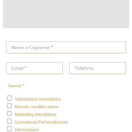
N
o
m
e
E
T
*
m
e
a
l
i
e
Servizi
*
l
f
*
o
Valutazione Immobiliare
n
o
Metodo vendita valore
Marketing Immobiliare
Consulenza Personalizzata
Informazioni