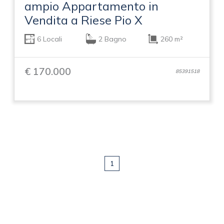
ampio Appartamento in
Vendita a Riese Pio X
6 Locali
2 Bagno
260 m²
€ 170.000
85391518
1