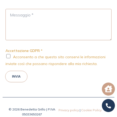
M
e
s
s
a
g
g
i
Accettazione GDPR
*
o
Acconsento a che questo sito conservi le informazioni
*
inviate così che possano rispondere alla mia richiesta.
INVIA
© 2026 Benedetta Grillo | P.IVA
Privacy policy
|
Cookie Policy
05033650267