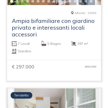
Altivole - 31030
Ampia bifamiliare con giardino
privato e interessanti locali
accessori
7 Locali
5 Bagno
397 m²
Giardino
€ 297.000
86921956
Terratetto