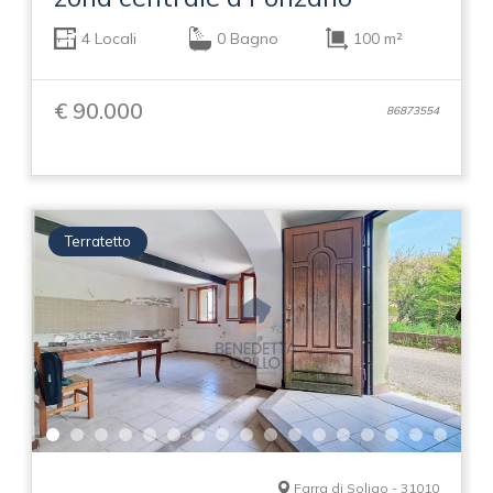
4 Locali
0 Bagno
100 m²
€ 90.000
86873554
Terratetto
Farra di Soligo - 31010