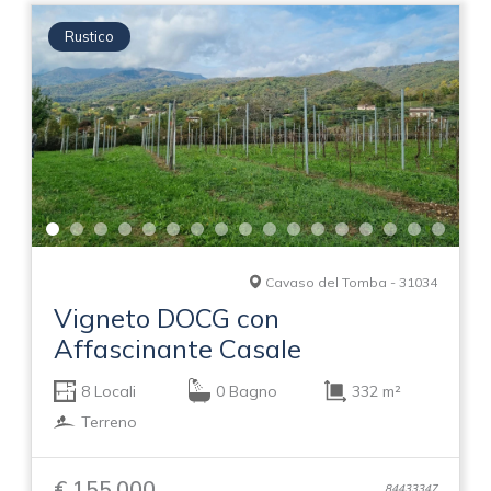
Rustico
Cavaso del Tomba - 31034
Vigneto DOCG con
Affascinante Casale
8 Locali
0 Bagno
332 m²
Terreno
€ 155.000
84433347