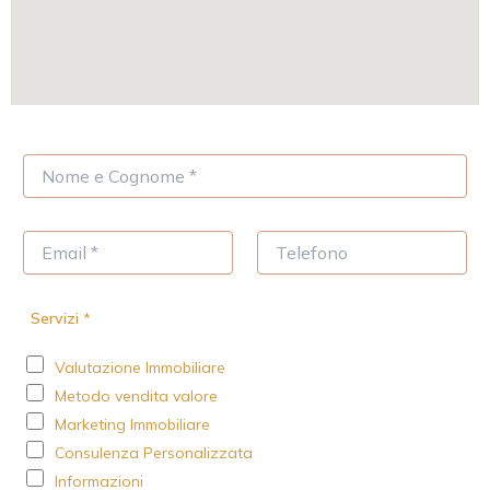
N
o
m
e
E
T
*
m
e
a
l
i
e
Servizi
*
l
f
*
o
Valutazione Immobiliare
n
o
Metodo vendita valore
Marketing Immobiliare
Consulenza Personalizzata
Informazioni