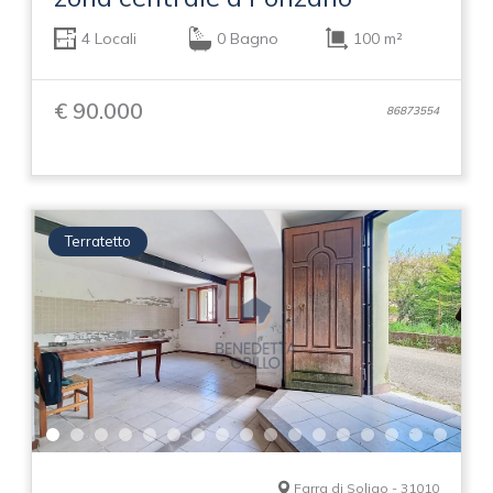
4 Locali
0 Bagno
100 m²
€ 90.000
86873554
Terratetto
Farra di Soligo - 31010