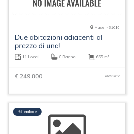
Maser - 31010
Due abitazioni adiacenti al
prezzo di una!
11 Locali
0 Bagno
665 m²
€ 249.000
86097017
Bifamiliare