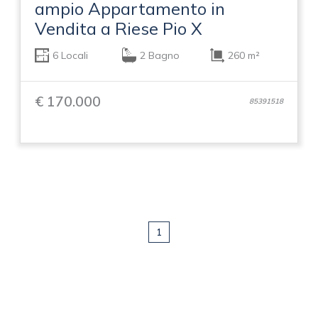
ampio Appartamento in
Vendita a Riese Pio X
6 Locali
2 Bagno
260 m²
€ 170.000
85391518
1