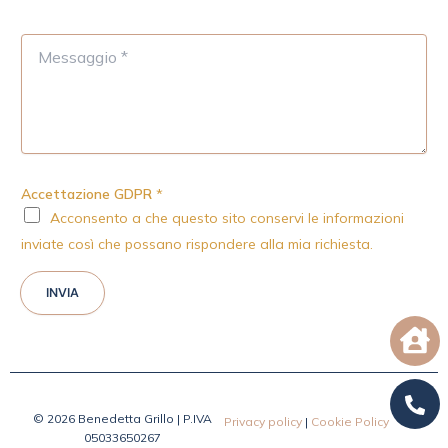
M
e
s
s
a
g
g
i
Accettazione GDPR
*
o
Acconsento a che questo sito conservi le informazioni
*
inviate così che possano rispondere alla mia richiesta.
INVIA
© 2026 Benedetta Grillo | P.IVA
Privacy policy
|
Cookie Policy
05033650267