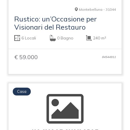
Montebelluna - 31044
Rustico: un’Occasione per
Visionari del Restauro
6 Locali
0 Bagno
240 m²
€ 59.000
84544911
Casa