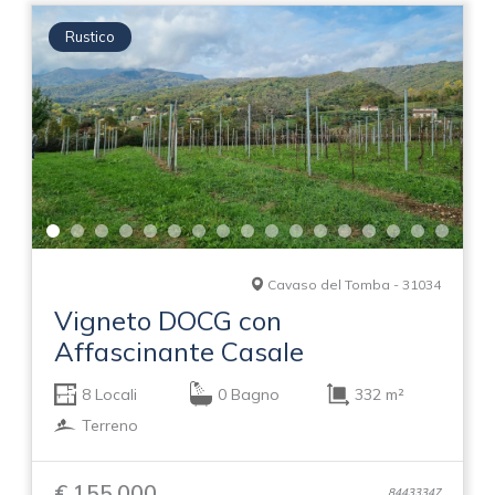
Rustico
Cavaso del Tomba - 31034
Vigneto DOCG con
Affascinante Casale
8 Locali
0 Bagno
332 m²
Terreno
€ 155.000
84433347