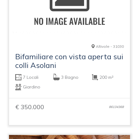
Altivole - 31030
Bifamiliare con vista aperta sui
colli Asolani
7 Locali
3 Bagno
200 m²
Giardino
€ 350.000
86134368