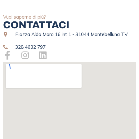
Vuoi saperne di più?
CONTATTACI
Piazza Aldo Moro 16 int 1 - 31044 Montebelluna TV
328 4632 797
F
I
L
a
n
i
c
s
n
e
t
k
b
a
e
o
g
d
o
r
i
k
a
n
-
m
f