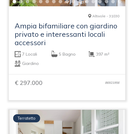
Altivole - 31030
Ampia bifamiliare con giardino
privato e interessanti locali
accessori
7 Locali
5 Bagno
397 m²
Giardino
€ 297.000
86921956
Terratetto